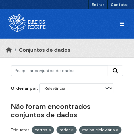
Ir para o conteúdo principal
Entrar
Contato
Conjuntos de dados
Ordenar por
Não foram encontrados
conjuntos de dados
Etiquetas:
carros
radar
malha cicloviária