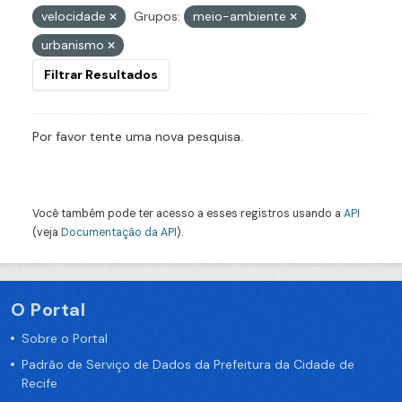
velocidade
Grupos:
meio-ambiente
urbanismo
Filtrar Resultados
Por favor tente uma nova pesquisa.
Você também pode ter acesso a esses registros usando a
API
(veja
Documentação da API
).
O Portal
Sobre o Portal
Padrão de Serviço de Dados da Prefeitura da Cidade de
Recife