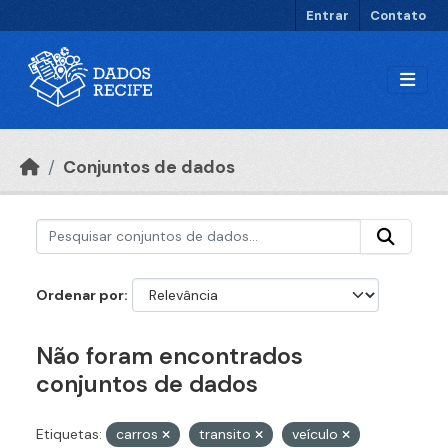
Ir para o conteúdo principal
Entrar
Contato
Conjuntos de dados
Ordenar por
Não foram encontrados
conjuntos de dados
Etiquetas:
carros
transito
veículo