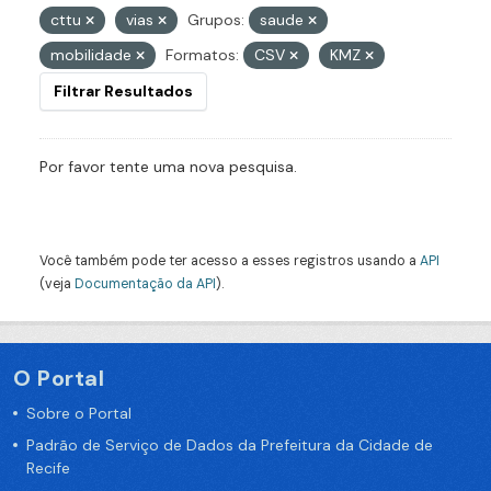
cttu
vias
Grupos:
saude
mobilidade
Formatos:
CSV
KMZ
Filtrar Resultados
Por favor tente uma nova pesquisa.
Você também pode ter acesso a esses registros usando a
API
(veja
Documentação da API
).
O Portal
Sobre o Portal
Padrão de Serviço de Dados da Prefeitura da Cidade de
Recife