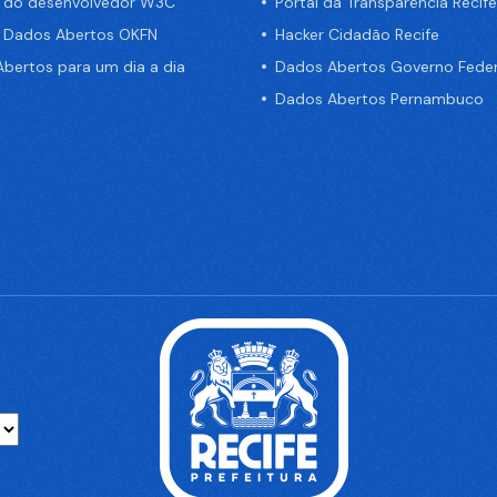
a do desenvolvedor W3C
Portal da Transparência Recife
e Dados Abertos OKFN
Hacker Cidadão Recife
bertos para um dia a dia
Dados Abertos Governo Feder
Dados Abertos Pernambuco