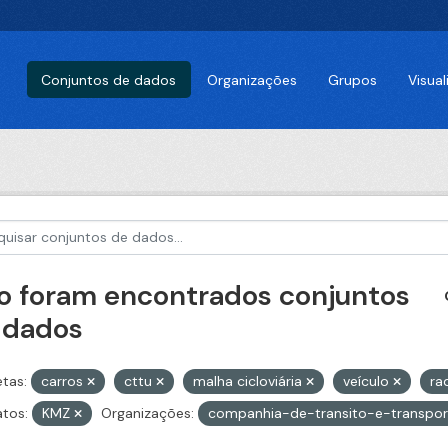
Conjuntos de dados
Organizações
Grupos
Visua
o foram encontrados conjuntos
 dados
etas:
carros
cttu
malha cicloviária
veículo
ra
tos:
KMZ
Organizações:
companhia-de-transito-e-transpor