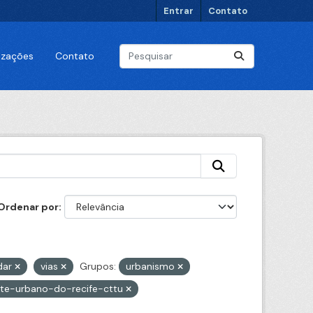
Entrar
Contato
lizações
Contato
Ordenar por
dar
vias
Grupos:
urbanismo
te-urbano-do-recife-cttu