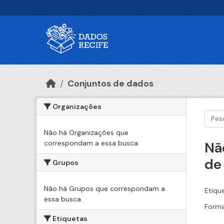
Ir para o conteúdo principal
Conjuntos de dados
Organizações
Não há Organizações que
correspondam a essa busca
Nã
de
Grupos
Não há Grupos que correspondam a
Etiqu
essa busca
Forma
Etiquetas