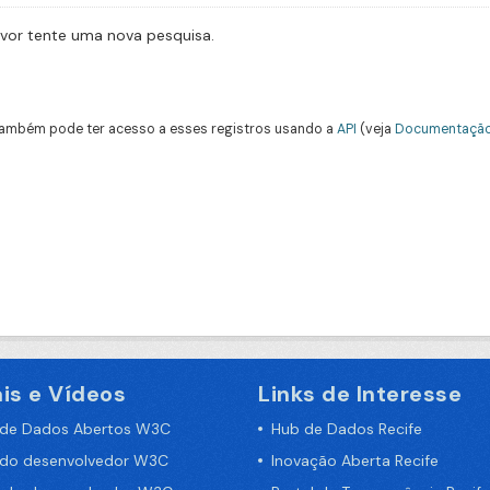
avor tente uma nova pesquisa.
ambém pode ter acesso a esses registros usando a
API
(veja
Documentação
is e Vídeos
Links de Interesse
 de Dados Abertos W3C
Hub de Dados Recife
 do desenvolvedor W3C
Inovação Aberta Recife