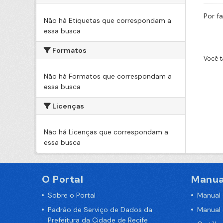
Por f
Não há Etiquetas que correspondam a
essa busca
Formatos
Você t
Não há Formatos que correspondam a
essa busca
Licenças
Não há Licenças que correspondam a
essa busca
O Portal
Manua
Sobre o Portal
Manual
Padrão de Serviço de Dados da
Manual
Prefeitura da Cidade de Recife