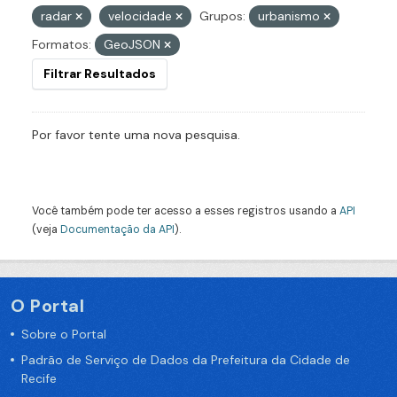
radar
velocidade
Grupos:
urbanismo
Formatos:
GeoJSON
Filtrar Resultados
Por favor tente uma nova pesquisa.
Você também pode ter acesso a esses registros usando a
API
(veja
Documentação da API
).
O Portal
Sobre o Portal
Padrão de Serviço de Dados da Prefeitura da Cidade de
Recife