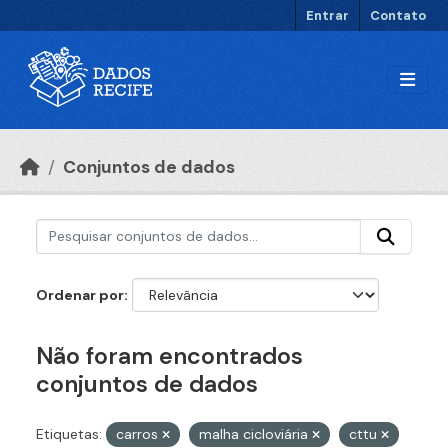
Ir para o conteúdo principal
Entrar
Contato
Conjuntos de dados
Ordenar por
Não foram encontrados
conjuntos de dados
Etiquetas:
carros
malha cicloviária
cttu