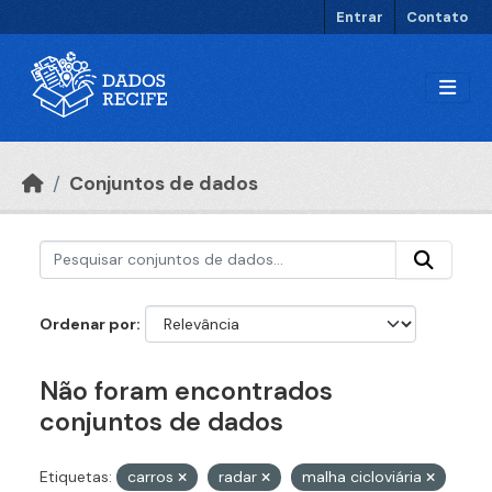
Ir para o conteúdo principal
Entrar
Contato
Conjuntos de dados
Ordenar por
Não foram encontrados
conjuntos de dados
Etiquetas:
carros
radar
malha cicloviária