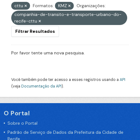
cttu
Formatos:
KMZ
Organizações:
companhia-de-transito-e-transporte-urbano-do-
recife-cttu
Filtrar Resultados
Por favor tente uma nova pesquisa.
Você também pode ter acesso a esses registros usando a
API
(veja
Documentação da API
).
O Portal
Sobre o Portal
Padrão de Serviço de Dados da Prefeitura da Cidade de
Recife