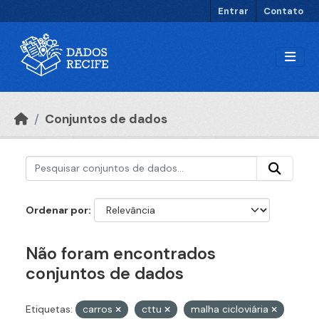
Ir para o conteúdo principal
Entrar
Contato
Conjuntos de dados
Ordenar por
Não foram encontrados
conjuntos de dados
Etiquetas:
carros
cttu
malha cicloviária