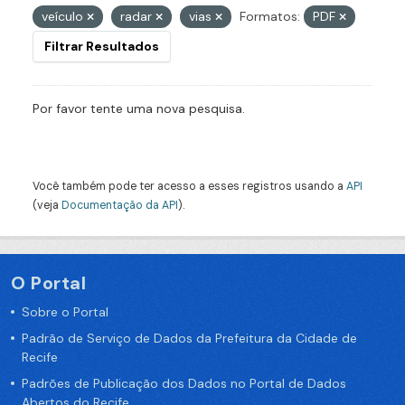
veículo
radar
vias
Formatos:
PDF
Filtrar Resultados
Por favor tente uma nova pesquisa.
Você também pode ter acesso a esses registros usando a
API
(veja
Documentação da API
).
O Portal
Sobre o Portal
Padrão de Serviço de Dados da Prefeitura da Cidade de
Recife
Padrões de Publicação dos Dados no Portal de Dados
Abertos do Recife