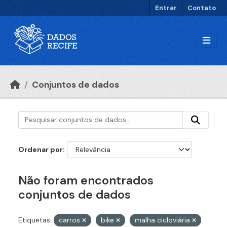
Ir para o conteúdo principal
Entrar
Contato
Conjuntos de dados
Ordenar por
Não foram encontrados
conjuntos de dados
Etiquetas:
carros
bike
malha cicloviária