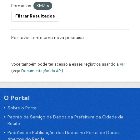
Formatos:
KMZ
Filtrar Resultados
Por favor tente uma nova pesquisa.
Você também pode ter acesso a esses registros usando a
API
(veja
Documentação da API
).
O Portal
Sobre o Portal
Padrão de Serviço de Dados da Prefeitura da Cidade de
Recife
Padrões de Publicação dos Dados no Portal de Dados
Abertos do Recife