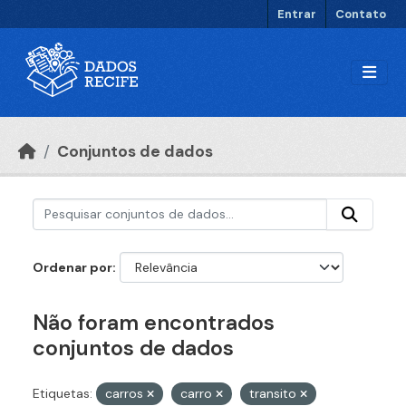
Ir para o conteúdo principal
Entrar
Contato
Conjuntos de dados
Ordenar por
Não foram encontrados
conjuntos de dados
Etiquetas:
carros
carro
transito