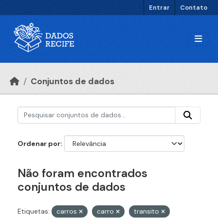
Ir para o conteúdo principal
Entrar
Contato
Conjuntos de dados
Ordenar por
Não foram encontrados
conjuntos de dados
Etiquetas:
carros
carro
transito