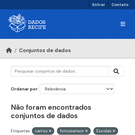
Ir para o conteúdo principal
Entrar
Contato
Conjuntos de dados
Ordenar por
Não foram encontrados
conjuntos de dados
Etiquetas:
carros
fotossensor
Escolas