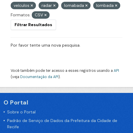
veículos
radar
lomabada
lombada
Formatos:
CSV
Filtrar Resultados
Por favor tente uma nova pesquisa.
Você também pode ter acesso a esses registros usando a
API
(veja
Documentação da API
).
O Portal
Sobre o Portal
Padrão de Serviço de Dados da Prefeitura da Cidade de
Recife