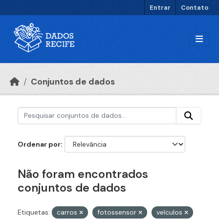
Ir para o conteúdo principal
Entrar
Contato
Conjuntos de dados
Ordenar por
Não foram encontrados
conjuntos de dados
Etiquetas:
carros
fotossensor
veículos