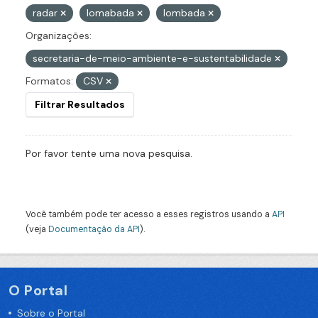
radar
lomabada
lombada
Organizações:
secretaria-de-meio-ambiente-e-sustentabilidade
Formatos:
CSV
Filtrar Resultados
Por favor tente uma nova pesquisa.
Você também pode ter acesso a esses registros usando a
API
(veja
Documentação da API
).
O Portal
Sobre o Portal