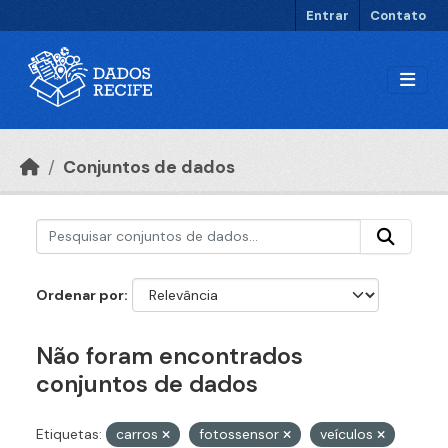
Ir para o conteúdo principal
Entrar
Contato
Conjuntos de dados
Ordenar por
Não foram encontrados
conjuntos de dados
Etiquetas:
carros
fotossensor
veículos