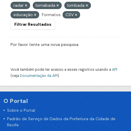
radar
lomabada
lombada
educação
Formatos:
CSV
Filtrar Resultados
Por favor tente uma nova pesquisa.
Você também pode ter acesso a esses registros usando a
API
(veja
Documentação da API
).
O Portal
Sobre o Portal
Padrão de Serviço de Dados da Prefeitura da Cidade de
Recife