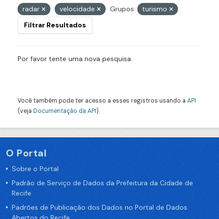
radar
velocidade
Grupos:
turismo
Filtrar Resultados
Por favor tente uma nova pesquisa.
Você também pode ter acesso a esses registros usando a
API
(veja
Documentação da API
).
O Portal
Sobre o Portal
Padrão de Serviço de Dados da Prefeitura da Cidade de
Recife
Padrões de Publicação dos Dados no Portal de Dados
Abertos do Recife