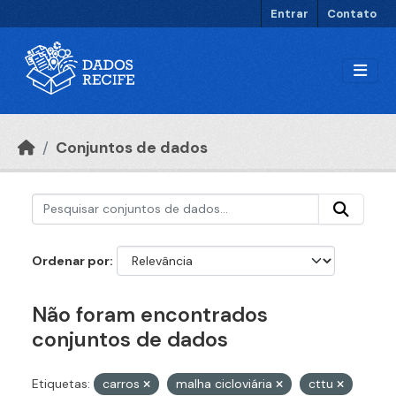
Ir para o conteúdo principal
Entrar
Contato
Conjuntos de dados
Ordenar por
Não foram encontrados
conjuntos de dados
Etiquetas:
carros
malha cicloviária
cttu