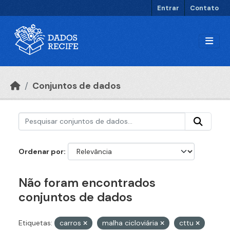
Ir para o conteúdo principal
Entrar
Contato
Conjuntos de dados
Ordenar por
Não foram encontrados
conjuntos de dados
Etiquetas:
carros
malha cicloviária
cttu