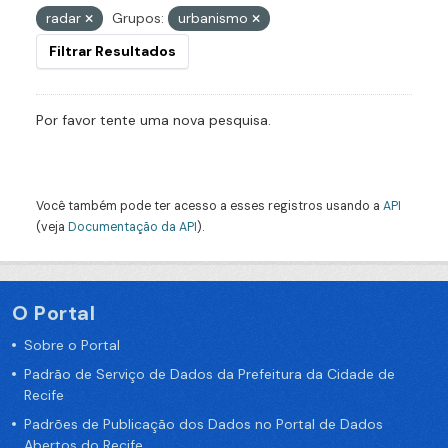
radar
Grupos:
urbanismo
Filtrar Resultados
Por favor tente uma nova pesquisa.
Você também pode ter acesso a esses registros usando a
API
(veja
Documentação da API
).
O Portal
Sobre o Portal
Padrão de Serviço de Dados da Prefeitura da Cidade de
Recife
Padrões de Publicação dos Dados no Portal de Dados
Abertos do Recife