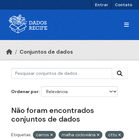
Ir para o conteúdo principal
Entrar
Contato
Conjuntos de dados
Ordenar por
Não foram encontrados
conjuntos de dados
Etiquetas:
carros
malha cicloviária
cttu