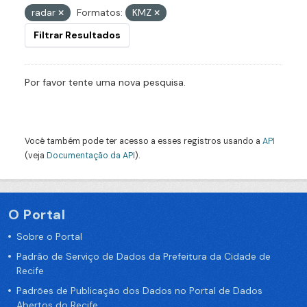
radar
Formatos:
KMZ
Filtrar Resultados
Por favor tente uma nova pesquisa.
Você também pode ter acesso a esses registros usando a
API
(veja
Documentação da API
).
O Portal
Sobre o Portal
Padrão de Serviço de Dados da Prefeitura da Cidade de
Recife
Padrões de Publicação dos Dados no Portal de Dados
Abertos do Recife