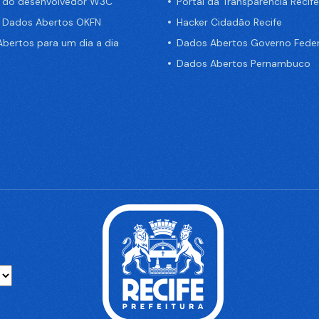
a do desenvolvedor W3C
Portal da Transparência Recife
e Dados Abertos OKFN
Hacker Cidadão Recife
bertos para um dia a dia
Dados Abertos Governo Feder
Dados Abertos Pernambuco