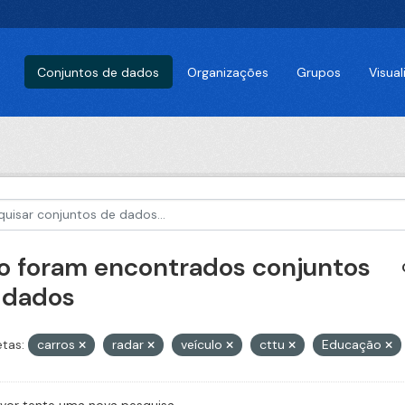
Conjuntos de dados
Organizações
Grupos
Visua
o foram encontrados conjuntos
 dados
etas:
carros
radar
veículo
cttu
Educação