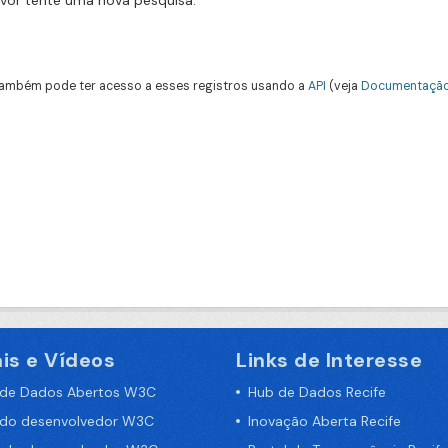
avor tente uma nova pesquisa.
ambém pode ter acesso a esses registros usando a
API
(veja
Documentação
is e Vídeos
Links de Interesse
 de Dados Abertos W3C
Hub de Dados Recife
 do desenvolvedor W3C
Inovação Aberta Recife