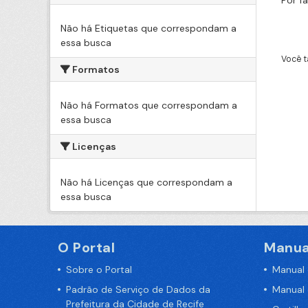
Por f
Não há Etiquetas que correspondam a
essa busca
Você t
Formatos
Não há Formatos que correspondam a
essa busca
Licenças
Não há Licenças que correspondam a
essa busca
O Portal
Manua
Sobre o Portal
Manual
Padrão de Serviço de Dados da
Manual
Prefeitura da Cidade de Recife