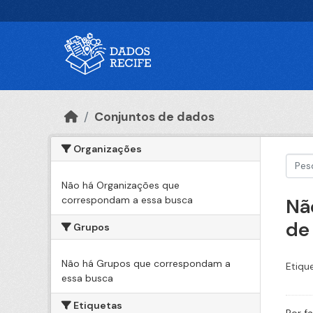
Ir para o conteúdo principal
Conjuntos de dados
Organizações
Não há Organizações que
correspondam a essa busca
Nã
de
Grupos
Não há Grupos que correspondam a
Etiqu
essa busca
Etiquetas