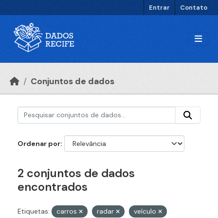
Ir para o conteúdo principal
Entrar
Contato
Conjuntos de dados
Ordenar por
2 conjuntos de dados
encontrados
Etiquetas:
carros
radar
veículo