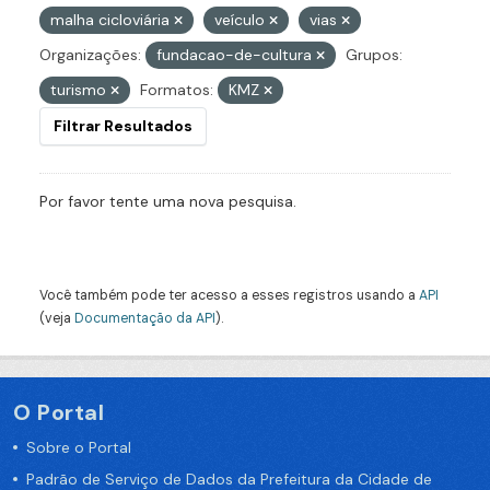
malha cicloviária
veículo
vias
Organizações:
fundacao-de-cultura
Grupos:
turismo
Formatos:
KMZ
Filtrar Resultados
Por favor tente uma nova pesquisa.
Você também pode ter acesso a esses registros usando a
API
(veja
Documentação da API
).
O Portal
Sobre o Portal
Padrão de Serviço de Dados da Prefeitura da Cidade de