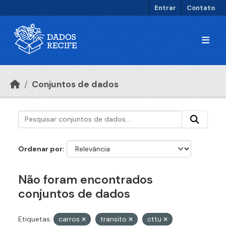
Ir para o conteúdo principal
Entrar
Contato
Conjuntos de dados
Ordenar por
Não foram encontrados
conjuntos de dados
Etiquetas:
carros
transito
cttu