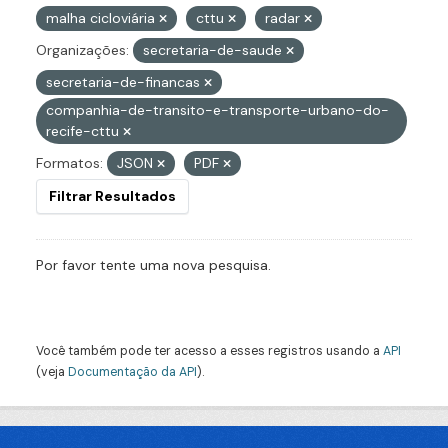
malha cicloviária
cttu
radar
Organizações:
secretaria-de-saude
secretaria-de-financas
companhia-de-transito-e-transporte-urbano-do-
recife-cttu
Formatos:
JSON
PDF
Filtrar Resultados
Por favor tente uma nova pesquisa.
Você também pode ter acesso a esses registros usando a
API
(veja
Documentação da API
).