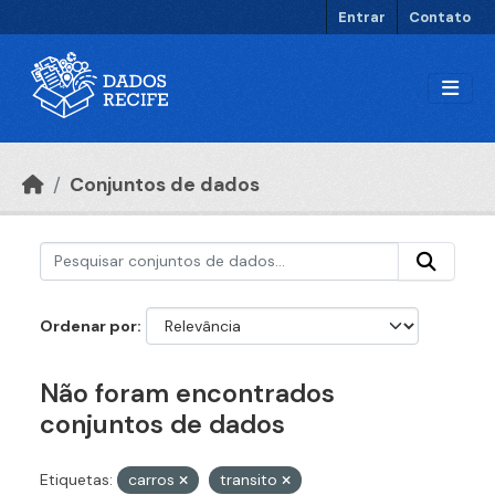
Ir para o conteúdo principal
Entrar
Contato
Conjuntos de dados
Ordenar por
Não foram encontrados
conjuntos de dados
Etiquetas:
carros
transito