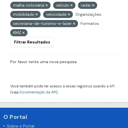
malha cicloviária
veículo
radar
mobilidade
velocidade
Organizações:
secretaria-de-turismo-e-lazer
Formatos:
KMZ
Filtrar Resultados
Por favor tente uma nova pesquisa.
Você também pode ter acesso a esses registros usando a
API
(veja
Documentação da API
).
O Portal
Sobre o Portal