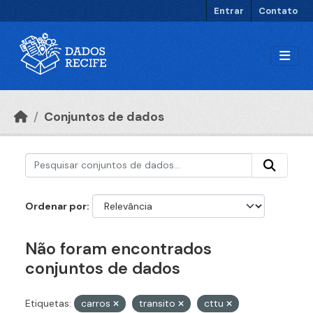
Ir para o conteúdo principal
Entrar
Contato
Conjuntos de dados
Ordenar por
Não foram encontrados
conjuntos de dados
Etiquetas:
carros
transito
cttu