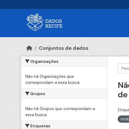
Ir para o conteúdo principal
Conjuntos de dados
Organizações
Não há Organizações que
correspondam a essa busca
Nã
de
Grupos
Não há Grupos que correspondam a
Etiqu
essa busca
mob
Etiquetas