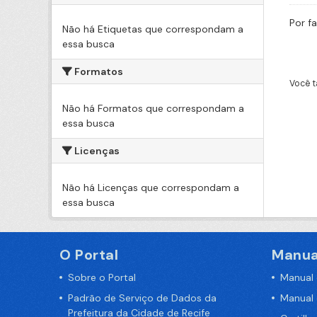
Por f
Não há Etiquetas que correspondam a
essa busca
Formatos
Você t
Não há Formatos que correspondam a
essa busca
Licenças
Não há Licenças que correspondam a
essa busca
O Portal
Manua
Sobre o Portal
Manual
Padrão de Serviço de Dados da
Manual
Prefeitura da Cidade de Recife