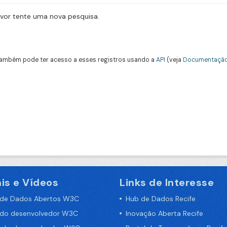
avor tente uma nova pesquisa.
ambém pode ter acesso a esses registros usando a
API
(veja
Documentação
is e Vídeos
Links de Interesse
 de Dados Abertos W3C
Hub de Dados Recife
 do desenvolvedor W3C
Inovação Aberta Recife