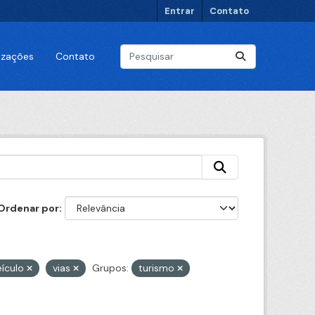
Entrar
Contato
lizações
Contato
Ordenar por
eículo
vias
Grupos:
turismo