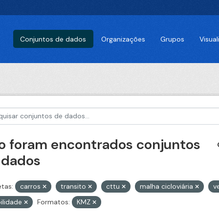
Conjuntos de dados
Organizações
Grupos
Visua
o foram encontrados conjuntos
 dados
etas:
carros
transito
cttu
malha cicloviária
v
ilidade
Formatos:
KMZ