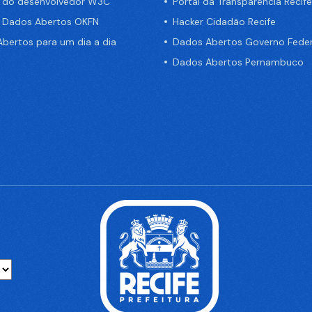
a do desenvolvedor W3C
Portal da Transparência Recife
e Dados Abertos OKFN
Hacker Cidadão Recife
bertos para um dia a dia
Dados Abertos Governo Feder
Dados Abertos Pernambuco