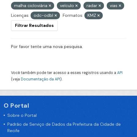
malha cicloviária
veículo
radar
vias
Licenças:
odc-odbl
Formatos:
KMZ
Filtrar Resultados
Por favor tente uma nova pesquisa.
Você também pode ter acesso a esses registros usando a
API
(veja
Documentação da API
).
O Portal
Sobre o Portal
Padrão de Serviço de Dados da Prefeitura da Cidade de
Recife