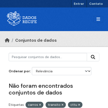
Ir para o conteúdo principal
Entrar
Contato
Conjuntos de dados
Ordenar por
Não foram encontrados
conjuntos de dados
Etiquetas:
carros
transito
cttu