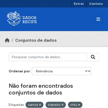
Ir para o conteúdo principal
Entrar
Contato
Conjuntos de dados
Ordenar por
Não foram encontrados
conjuntos de dados
Etiquetas:
carros
transito
cttu