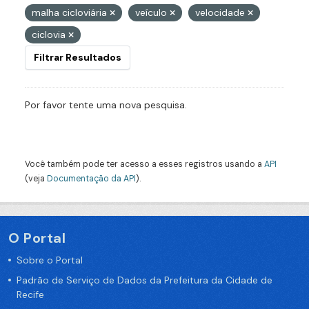
malha cicloviária
veículo
velocidade
ciclovia
Filtrar Resultados
Por favor tente uma nova pesquisa.
Você também pode ter acesso a esses registros usando a
API
(veja
Documentação da API
).
O Portal
Sobre o Portal
Padrão de Serviço de Dados da Prefeitura da Cidade de
Recife