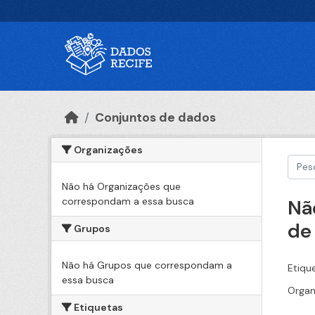
Ir para o conteúdo principal
Conjuntos de dados
Organizações
Não há Organizações que
correspondam a essa busca
Nã
de
Grupos
Não há Grupos que correspondam a
Etiqu
essa busca
Organ
Etiquetas