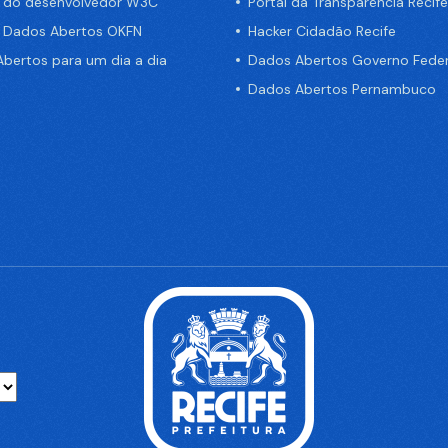
a do desenvolvedor W3C
Portal da Transparência Recife
e Dados Abertos OKFN
Hacker Cidadão Recife
bertos para um dia a dia
Dados Abertos Governo Feder
Dados Abertos Pernambuco