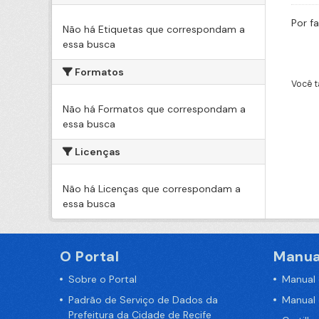
Por f
Não há Etiquetas que correspondam a
essa busca
Formatos
Você t
Não há Formatos que correspondam a
essa busca
Licenças
Não há Licenças que correspondam a
essa busca
O Portal
Manua
Sobre o Portal
Manual
Padrão de Serviço de Dados da
Manual
Prefeitura da Cidade de Recife