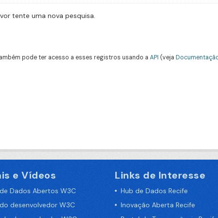
avor tente uma nova pesquisa.
ambém pode ter acesso a esses registros usando a
API
(veja
Documentação
is e Vídeos
Links de Interesse
 de Dados Abertos W3C
Hub de Dados Recife
 do desenvolvedor W3C
Inovação Aberta Recife