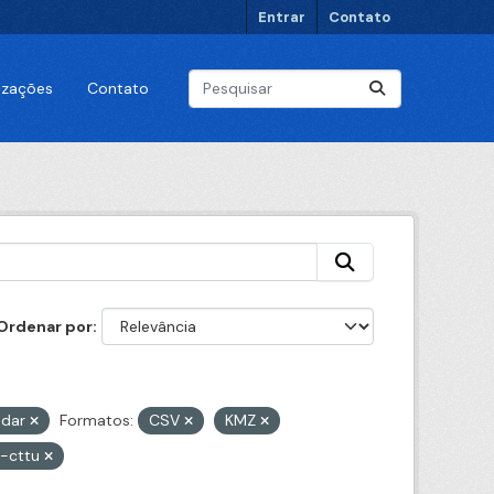
Entrar
Contato
lizações
Contato
Ordenar por
adar
Formatos:
CSV
KMZ
e-cttu