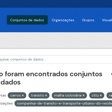
Conjuntos de dados
Organizações
Grupos
Visua
o foram encontrados conjuntos
 dados
etas:
carros
transito
malha cicloviária
cttu
r
izações:
companhia-de-transito-e-transporte-urbano-do-recif