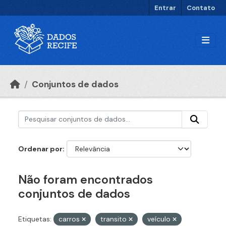
Ir para o conteúdo principal
Entrar
Contato
Conjuntos de dados
Ordenar por
Não foram encontrados
conjuntos de dados
Etiquetas:
carros
transito
veículo