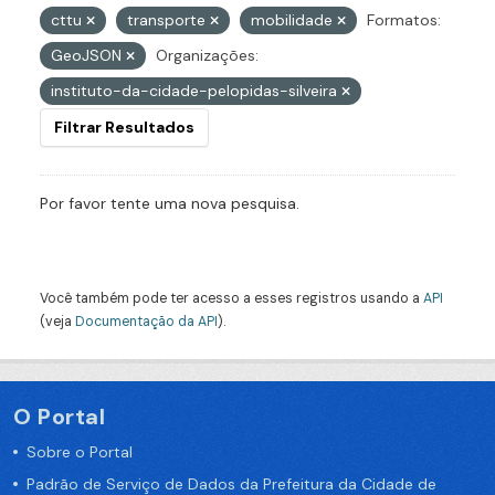
cttu
transporte
mobilidade
Formatos:
GeoJSON
Organizações:
instituto-da-cidade-pelopidas-silveira
Filtrar Resultados
Por favor tente uma nova pesquisa.
Você também pode ter acesso a esses registros usando a
API
(veja
Documentação da API
).
O Portal
Sobre o Portal
Padrão de Serviço de Dados da Prefeitura da Cidade de