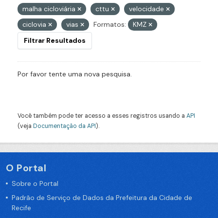
malha cicloviária
cttu
velocidade
ciclovia
vias
Formatos:
KMZ
Filtrar Resultados
Por favor tente uma nova pesquisa.
Você também pode ter acesso a esses registros usando a
API
(veja
Documentação da API
).
O Portal
Sobre o Portal
Padrão de Serviço de Dados da Prefeitura da Cidade de
Recife