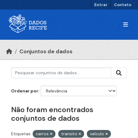
Ir para o conteúdo principal
Entrar
Contato
Conjuntos de dados
Ordenar por
Não foram encontrados
conjuntos de dados
Etiquetas:
carros
transito
veículo