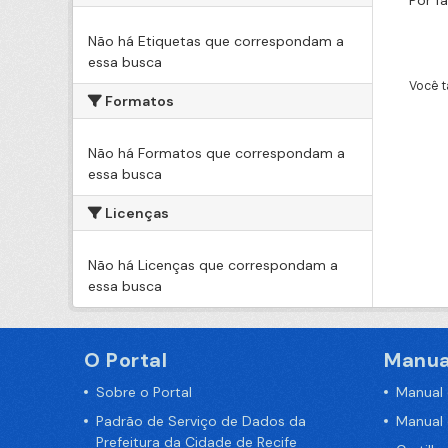
Por f
Não há Etiquetas que correspondam a
essa busca
Você t
Formatos
Não há Formatos que correspondam a
essa busca
Licenças
Não há Licenças que correspondam a
essa busca
O Portal
Manua
Sobre o Portal
Manual
Padrão de Serviço de Dados da
Manual
Prefeitura da Cidade de Recife