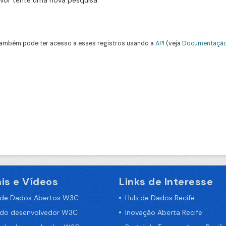
avor tente uma nova pesquisa.
ambém pode ter acesso a esses registros usando a
API
(veja
Documentação
is e Vídeos
Links de Interesse
 de Dados Abertos W3C
Hub de Dados Recife
 do desenvolvedor W3C
Inovação Aberta Recife