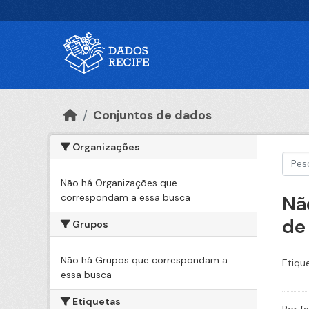
Ir para o conteúdo principal
Conjuntos de dados
Organizações
Não há Organizações que
correspondam a essa busca
Nã
de
Grupos
Não há Grupos que correspondam a
Etiqu
essa busca
Etiquetas