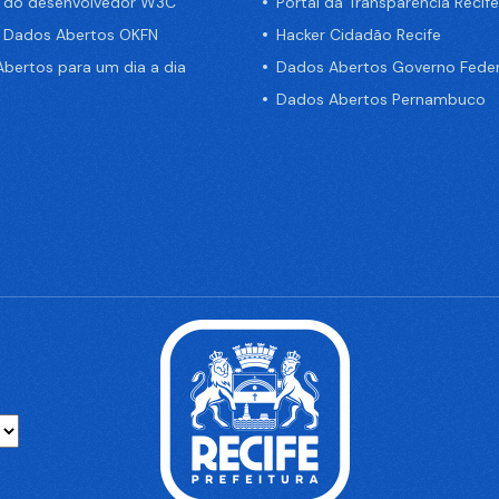
a do desenvolvedor W3C
Portal da Transparência Recife
e Dados Abertos OKFN
Hacker Cidadão Recife
bertos para um dia a dia
Dados Abertos Governo Feder
Dados Abertos Pernambuco