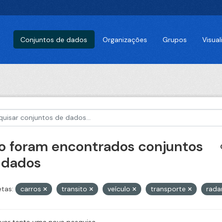
Conjuntos de dados
Organizações
Grupos
Visua
o foram encontrados conjuntos
 dados
etas:
carros
transito
veículo
transporte
rada