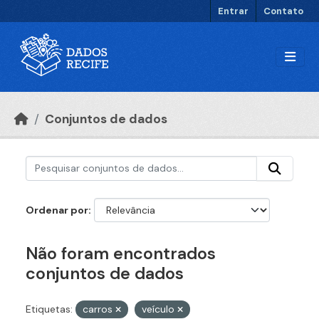
Ir para o conteúdo principal
Entrar
Contato
Conjuntos de dados
Ordenar por
Não foram encontrados
conjuntos de dados
Etiquetas:
carros
veículo