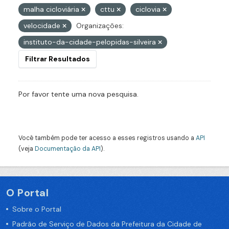
malha cicloviária
cttu
ciclovia
velocidade
Organizações:
instituto-da-cidade-pelopidas-silveira
Filtrar Resultados
Por favor tente uma nova pesquisa.
Você também pode ter acesso a esses registros usando a
API
(veja
Documentação da API
).
O Portal
Sobre o Portal
Padrão de Serviço de Dados da Prefeitura da Cidade de