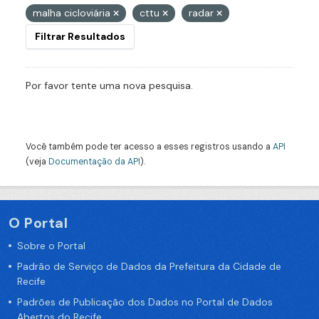
malha cicloviária
cttu
radar
Filtrar Resultados
Por favor tente uma nova pesquisa.
Você também pode ter acesso a esses registros usando a
API
(veja
Documentação da API
).
O Portal
Sobre o Portal
Padrão de Serviço de Dados da Prefeitura da Cidade de
Recife
Padrões de Publicação dos Dados no Portal de Dados
Abertos do Recife