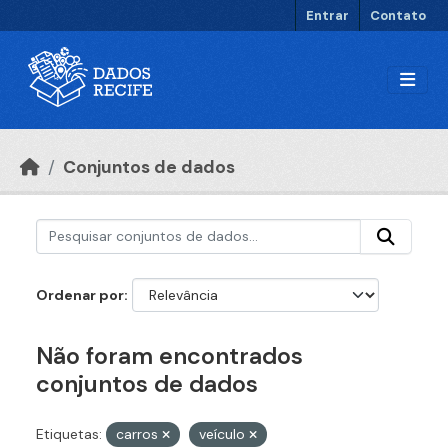
Ir para o conteúdo principal
Entrar
Contato
Conjuntos de dados
Ordenar por
Não foram encontrados
conjuntos de dados
Etiquetas:
carros
veículo