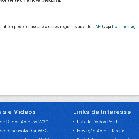
avor tente uma nova pesquisa.
ambém pode ter acesso a esses registros usando a
API
(veja
Documentação
is e Vídeos
Links de Interesse
 de Dados Abertos W3C
Hub de Dados Recife
 do desenvolvedor W3C
Inovação Aberta Recife