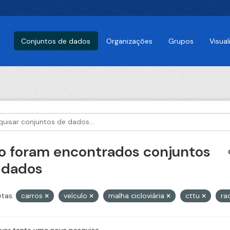
Conjuntos de dados
Organizações
Grupos
Visua
o foram encontrados conjuntos
 dados
etas:
carros
veículo
malha cicloviária
cttu
ra