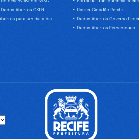
a do desenvolvedor W3C
Portal da Transparência Recife
e Dados Abertos OKFN
Hacker Cidadão Recife
bertos para um dia a dia
Dados Abertos Governo Feder
Dados Abertos Pernambuco