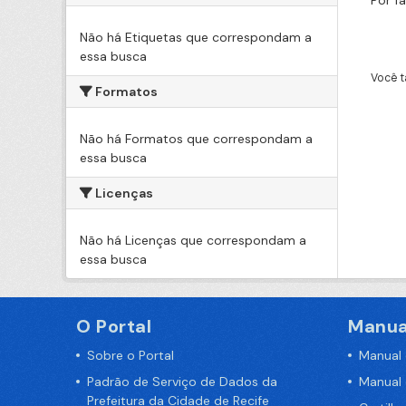
Por f
Não há Etiquetas que correspondam a
essa busca
Você t
Formatos
Não há Formatos que correspondam a
essa busca
Licenças
Não há Licenças que correspondam a
essa busca
O Portal
Manua
Sobre o Portal
Manual
Padrão de Serviço de Dados da
Manual
Prefeitura da Cidade de Recife