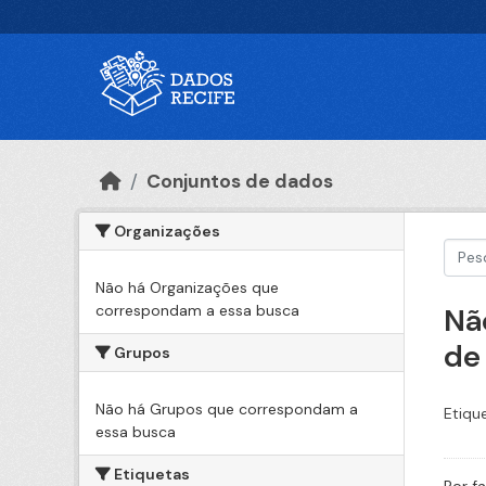
Ir para o conteúdo principal
Conjuntos de dados
Organizações
Não há Organizações que
correspondam a essa busca
Nã
de
Grupos
Não há Grupos que correspondam a
Etiqu
essa busca
Etiquetas