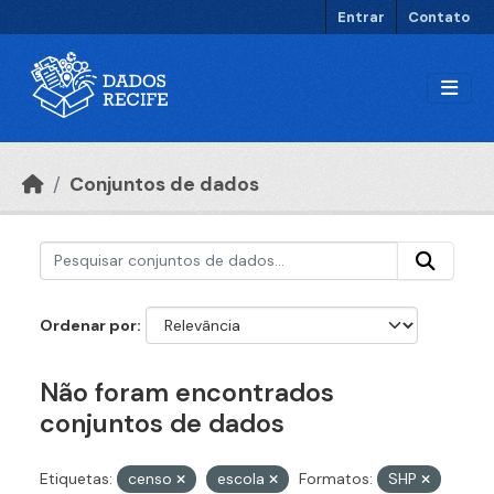
Ir para o conteúdo principal
Entrar
Contato
Conjuntos de dados
Ordenar por
Não foram encontrados
conjuntos de dados
Etiquetas:
censo
escola
Formatos:
SHP