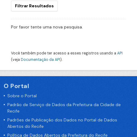
Filtrar Resultados
Por favor tente uma nova pesquisa.
Você também pode ter acesso a esses registros usando a
API
(veja
Documentação da API
).
O Portal
Sobre o Portal
Padrão de Serviço de Dados da Prefeitura da Cidade de
Recife
Padrões de Publicação dos Dados no Portal de Dados
Abertos do Recife
Política de Dados Abertos da Prefeitura do Recife