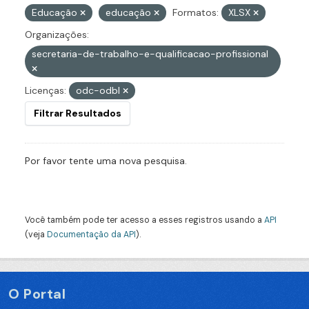
Educação
educação
Formatos:
XLSX
Organizações:
secretaria-de-trabalho-e-qualificacao-profissional
Licenças:
odc-odbl
Filtrar Resultados
Por favor tente uma nova pesquisa.
Você também pode ter acesso a esses registros usando a
API
(veja
Documentação da API
).
O Portal