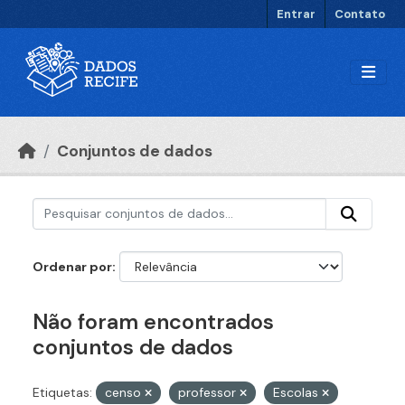
Ir para o conteúdo principal
Entrar
Contato
Conjuntos de dados
Ordenar por
Não foram encontrados
conjuntos de dados
Etiquetas:
censo
professor
Escolas