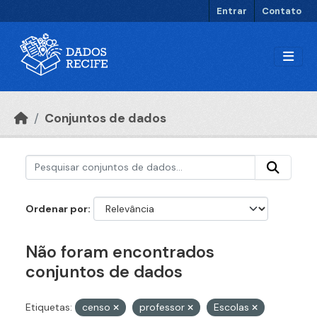
Ir para o conteúdo principal
Entrar
Contato
Conjuntos de dados
Ordenar por
Não foram encontrados
conjuntos de dados
Etiquetas:
censo
professor
Escolas