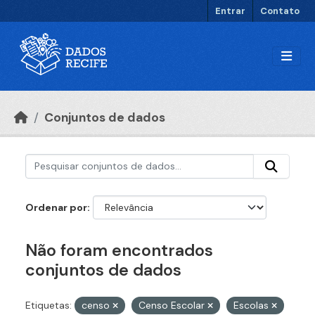
Ir para o conteúdo principal
Entrar
Contato
Conjuntos de dados
Ordenar por
Não foram encontrados
conjuntos de dados
Etiquetas:
censo
Censo Escolar
Escolas