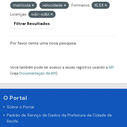
matrícula
velocidade
Formatos:
XLSX
Licenças:
odc-odbl
Filtrar Resultados
Por favor tente uma nova pesquisa.
Você também pode ter acesso a esses registros usando a
API
(veja
Documentação da API
).
O Portal
Sobre o Portal
Padrão de Serviço de Dados da Prefeitura da Cidade de
Recife