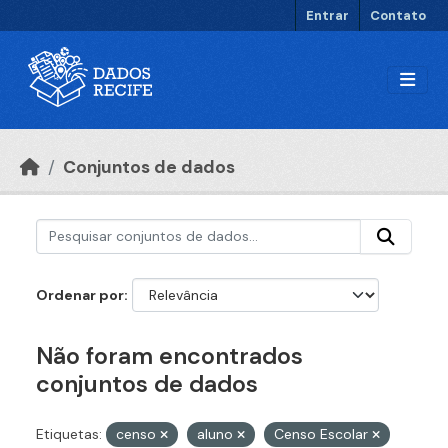
Ir para o conteúdo principal
Entrar
Contato
Conjuntos de dados
Ordenar por
Não foram encontrados
conjuntos de dados
Etiquetas:
censo
aluno
Censo Escolar