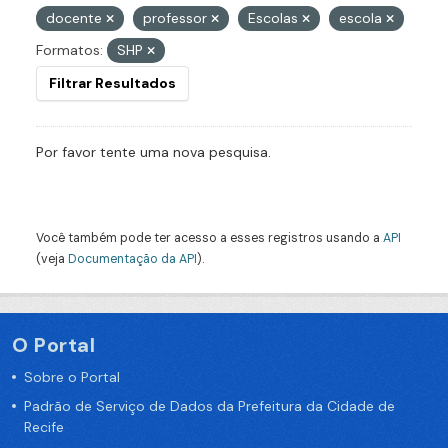
docente
professor
Escolas
escola
Formatos:
SHP
Filtrar Resultados
Por favor tente uma nova pesquisa.
Você também pode ter acesso a esses registros usando a
API
(veja
Documentação da API
).
O Portal
Sobre o Portal
Padrão de Serviço de Dados da Prefeitura da Cidade de
Recife