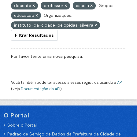
docente
professor
escola
Grupos:
educacao
Organizações:
instituto-da-cidade-pelopidas-silveira
Filtrar Resultados
Por favor tente uma nova pesquisa.
Você também pode ter acesso a esses registros usando a
API
(veja
Documentação da API
).
O Portal
Sobre o Portal
Padrão de Serviço de Dados da Prefeitura da Cidade de