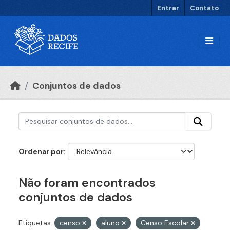
Ir para o conteúdo principal
Entrar
Contato
Conjuntos de dados
Ordenar por
Não foram encontrados
conjuntos de dados
Etiquetas:
censo
aluno
Censo Escolar