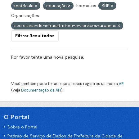
matrícula
educação
Formatos:
SHP
Organizações:
secretaria-de-infraestrutura-e-servicos-urbanos
Filtrar Resultados
Por favor tente uma nova pesquisa.
Você também pode ter acesso a esses registros usando a
API
(veja
Documentação da API
).
O Portal
Sobre o Portal
Padrão de Serviço de Dados da Prefeitura da Cidade de