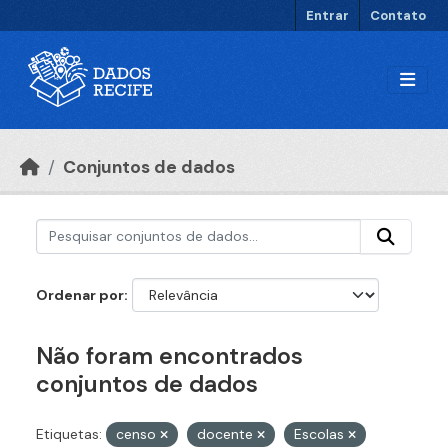
Ir para o conteúdo principal
Entrar
Contato
Conjuntos de dados
Ordenar por
Não foram encontrados
conjuntos de dados
Etiquetas:
censo
docente
Escolas