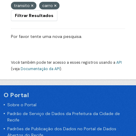
transito
carro
Filtrar Resultados
Por favor tente uma nova pesquisa.
Você também pode ter acesso a esses registros usando a
API
(veja
Documentação da API
).
O Portal
Sobre o Portal
Padrão de Serviço de Dados da Prefeitura da Cidade de
Recife
Padrões de Publicação dos Dados no Portal de Dados
Abertos do Recife