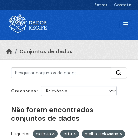
Ir para o conteúdo principal
Entrar
Contato
Conjuntos de dados
Ordenar por
Não foram encontrados
conjuntos de dados
Etiquetas:
ciclovia
cttu
malha cicloviária