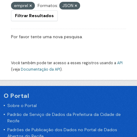
emprel
Formatos:
JSON
Filtrar Resultados
Por favor tente uma nova pesquisa.
Você também pode ter acesso a esses registros usando a
API
(veja
Documentação da API
).
O Portal
Sobre o Portal
Padrão de Serviço de Dados da Prefeitura da Cidade de
Recife
Padrões de Publicação dos Dados no Portal de Dados
Abertos do Recife