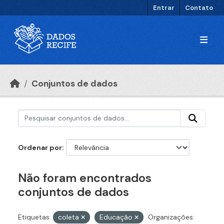
Ir para o conteúdo principal
Entrar
Contato
Conjuntos de dados
Ordenar por
Não foram encontrados
conjuntos de dados
Etiquetas:
coleta
Educação
Organizações: