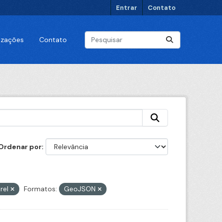
Entrar
Contato
lizações
Contato
Ordenar por
rel
Formatos:
GeoJSON