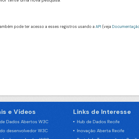
avor tente uma nova pesquisa.
ambém pode ter acesso a esses registros usando a
API
(veja
Documentação
is e Vídeos
Links de Interesse
 de Dados Abertos W3C
Hub de Dados Recife
 do desenvolvedor W3C
Inovação Aberta Recife