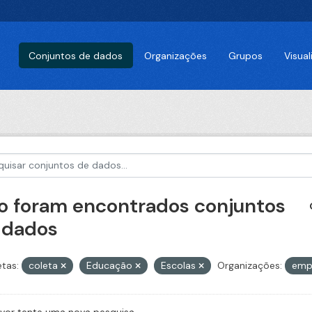
Conjuntos de dados
Organizações
Grupos
Visua
o foram encontrados conjuntos
 dados
etas:
coleta
Educação
Escolas
Organizações:
emp