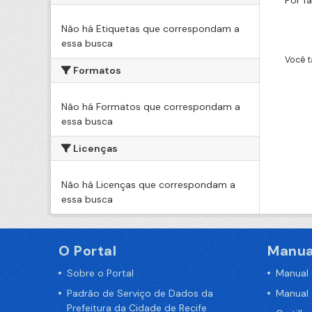
Por f
Não há Etiquetas que correspondam a
essa busca
Você t
Formatos
Não há Formatos que correspondam a
essa busca
Licenças
Não há Licenças que correspondam a
essa busca
O Portal
Manua
Sobre o Portal
Manual
Padrão de Serviço de Dados da
Manual
Prefeitura da Cidade de Recife