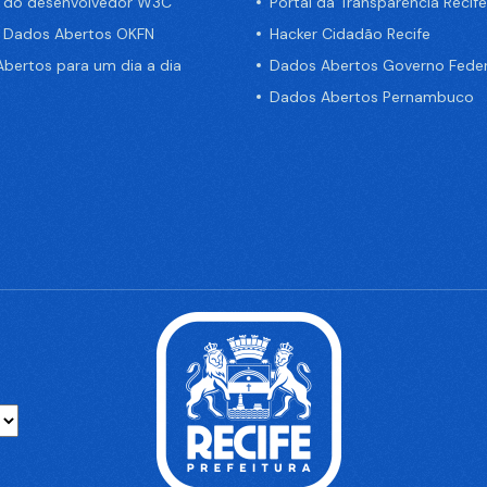
a do desenvolvedor W3C
Portal da Transparência Recife
e Dados Abertos OKFN
Hacker Cidadão Recife
bertos para um dia a dia
Dados Abertos Governo Feder
Dados Abertos Pernambuco