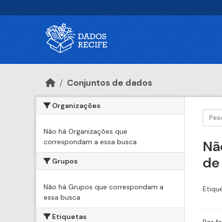
Ir para o conteúdo principal
Conjuntos de dados
Organizações
Não há Organizações que
correspondam a essa busca
Nã
de
Grupos
Não há Grupos que correspondam a
Etiqu
essa busca
Etiquetas