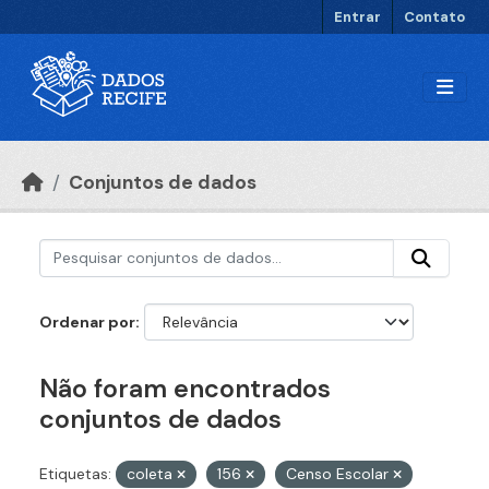
Ir para o conteúdo principal
Entrar
Contato
Conjuntos de dados
Ordenar por
Não foram encontrados
conjuntos de dados
Etiquetas:
coleta
156
Censo Escolar