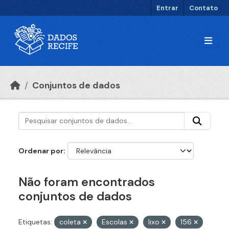
Ir para o conteúdo principal
Entrar
Contato
Conjuntos de dados
Ordenar por
Não foram encontrados
conjuntos de dados
Etiquetas:
coleta
Escolas
lixo
156