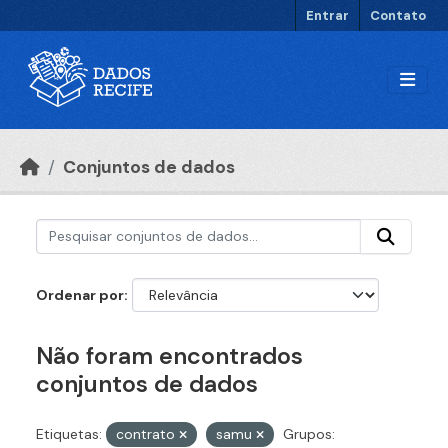
Ir para o conteúdo principal
Entrar
Contato
Conjuntos de dados
Ordenar por
Não foram encontrados
conjuntos de dados
Etiquetas:
contrato
samu
Grupos: