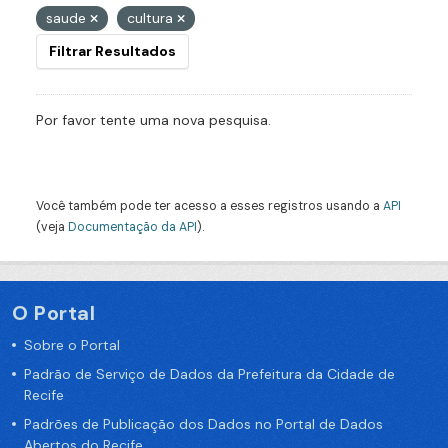
saude
cultura
Filtrar Resultados
Por favor tente uma nova pesquisa.
Você também pode ter acesso a esses registros usando a
API
(veja
Documentação da API
).
O Portal
Sobre o Portal
Padrão de Serviço de Dados da Prefeitura da Cidade de
Recife
Padrões de Publicação dos Dados no Portal de Dados
Abertos do Recife