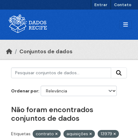
Ir para o conteúdo principal
Entrar
Contato
Conjuntos de dados
Ordenar por
Não foram encontrados
conjuntos de dados
Etiquetas:
contrato
aquisições
13979