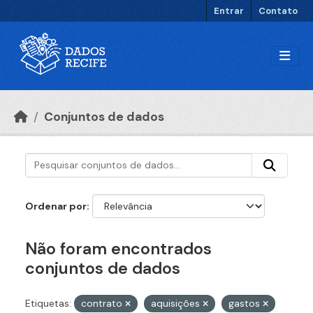
Ir para o conteúdo principal
Entrar
Contato
Conjuntos de dados
Ordenar por
Não foram encontrados
conjuntos de dados
Etiquetas:
contrato
aquisições
gastos