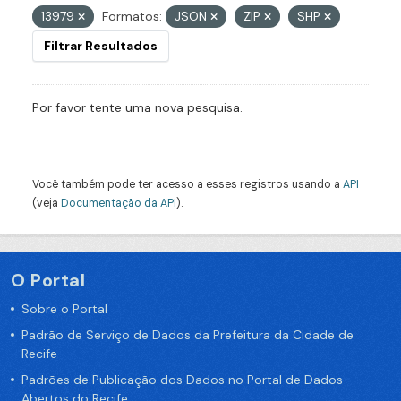
13979
Formatos:
JSON
ZIP
SHP
Filtrar Resultados
Por favor tente uma nova pesquisa.
Você também pode ter acesso a esses registros usando a
API
(veja
Documentação da API
).
O Portal
Sobre o Portal
Padrão de Serviço de Dados da Prefeitura da Cidade de
Recife
Padrões de Publicação dos Dados no Portal de Dados
Abertos do Recife