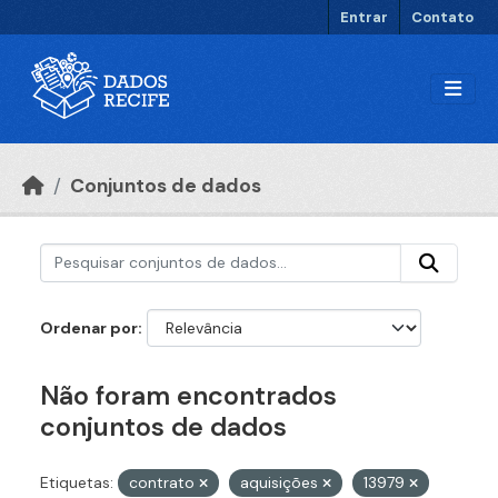
Ir para o conteúdo principal
Entrar
Contato
Conjuntos de dados
Ordenar por
Não foram encontrados
conjuntos de dados
Etiquetas:
contrato
aquisições
13979