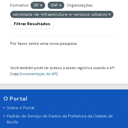
Formatos:
ZIP
SHP
Organizações:
secretaria-de-infraestrutura-e-servicos-urbanos
Filtrar Resultados
Por favor tente uma nova pesquisa.
Você também pode ter acesso a esses registros usando a
API
(veja
Documentação da API
).
O Portal
Sobre o Portal
Padrão de Serviço de Dados da Prefeitura da Cidade de
Recife