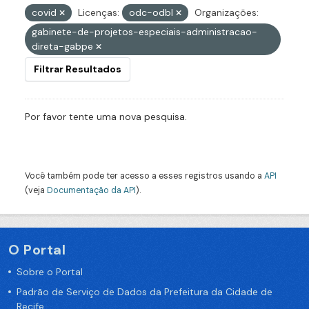
covid
Licenças:
odc-odbl
Organizações:
gabinete-de-projetos-especiais-administracao-
direta-gabpe
Filtrar Resultados
Por favor tente uma nova pesquisa.
Você também pode ter acesso a esses registros usando a
API
(veja
Documentação da API
).
O Portal
Sobre o Portal
Padrão de Serviço de Dados da Prefeitura da Cidade de
Recife