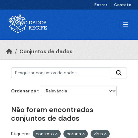
Ir para o conteúdo principal
Entrar
Contato
Conjuntos de dados
Ordenar por
Não foram encontrados
conjuntos de dados
Etiquetas:
contrato
corona
vírus