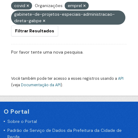
covid
Organizações:
emprel
gabinete-de-projetos-especiais-administracao-
direta-gabpe
Filtrar Resultados
Por favor tente uma nova pesquisa.
Você também pode ter acesso a esses registros usando a
API
(veja
Documentação da API
).
O Portal
Sobre o Portal
Padrão de Serviço de Dados da Prefeitura da Cidade de
Recife