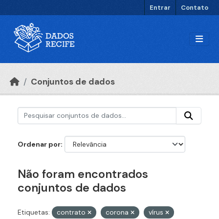
Ir para o conteúdo principal
Entrar
Contato
Conjuntos de dados
Ordenar por
Não foram encontrados
conjuntos de dados
Etiquetas:
contrato
corona
vírus