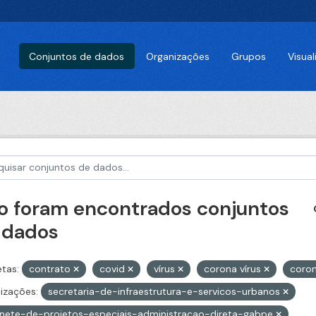
Conjuntos de dados
Organizações
Grupos
Visua
o foram encontrados conjuntos
 dados
etas:
contrato
covid
vírus
corona vírus
coro
izações:
secretaria-de-infraestrutura-e-servicos-urbanos
nete-de-projetos-especiais-administracao-direta-gabpe