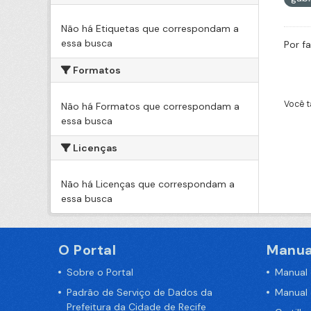
Não há Etiquetas que correspondam a
essa busca
Por f
Formatos
Você t
Não há Formatos que correspondam a
essa busca
Licenças
Não há Licenças que correspondam a
essa busca
O Portal
Manua
Sobre o Portal
Manual
Padrão de Serviço de Dados da
Manual
Prefeitura da Cidade de Recife