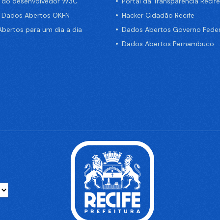
a do desenvolvedor W3C
Portal da Transparência Recife
e Dados Abertos OKFN
Hacker Cidadão Recife
bertos para um dia a dia
Dados Abertos Governo Feder
Dados Abertos Pernambuco