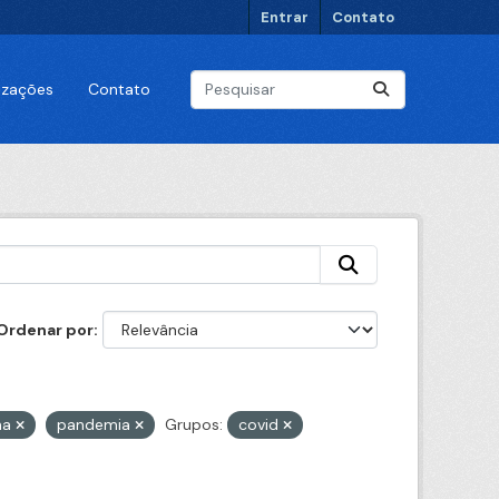
Entrar
Contato
lizações
Contato
Ordenar por
na
pandemia
Grupos:
covid