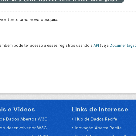
avor tente uma nova pesquisa.
ambém pode ter acesso a esses registros usando a
API
(veja
Documentação
is e Vídeos
Links de Interesse
 de Dados Abertos W3C
Hub de Dados Recife
 do desenvolvedor W3C
Inovação Aberta Recife