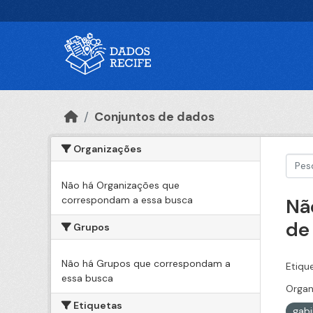
Ir para o conteúdo principal
Conjuntos de dados
Organizações
Não há Organizações que
correspondam a essa busca
Nã
de
Grupos
Não há Grupos que correspondam a
Etiqu
essa busca
Organ
Etiquetas
gabi