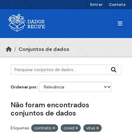
Ir para o conteúdo principal
Entrar
Contato
Conjuntos de dados
Ordenar por
Não foram encontrados
conjuntos de dados
Etiquetas:
contrato
covid
vírus