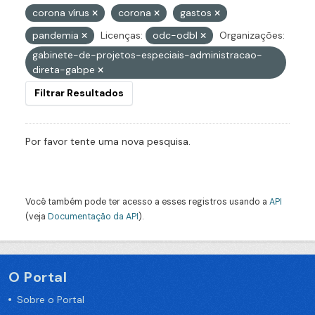
corona vírus
corona
gastos
pandemia
Licenças:
odc-odbl
Organizações:
gabinete-de-projetos-especiais-administracao-
direta-gabpe
Filtrar Resultados
Por favor tente uma nova pesquisa.
Você também pode ter acesso a esses registros usando a
API
(veja
Documentação da API
).
O Portal
Sobre o Portal